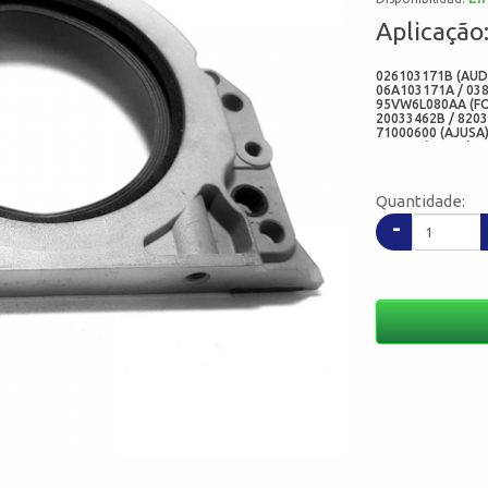
Aplicação
026103171B (AUDI
06A103171A / 03
95VW6L080AA (FOR
20033462B / 8203
71000600 (AJUSA) 
LK5006 (PAYEN) -
Quantidade:
-