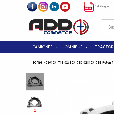
Catálogos
CAMIONES
OMNIBUS
TRACTOR
026103171B 026103171D 028103171B Retén Tr
1
2