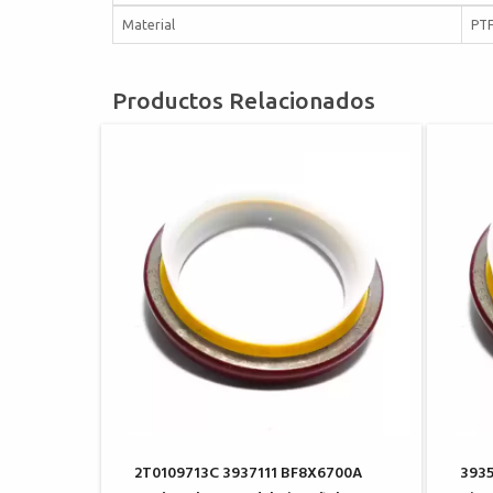
Material
PTF
Productos Relacionados
2T0109713C 3937111 BF8X6700A
3935