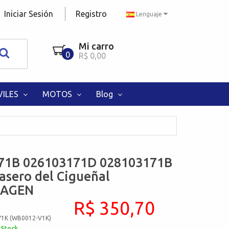
Iniciar Sesión
Registro
Lenguaje
Mi carro
0
R$ 0,00
ILES
MOTOS
Blog
71B 026103171D 028103171B
asero del Cigueñal
AGEN
R$ 350,70
V1K (WB0012-V1K)
 Stock