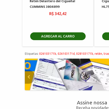
Retén Delantero del Cigueñal
Cigu
CUMMINS 3804899
HL7
R$ 342,42
AGREGAR AL CARRO
Etiquetas:
026103171b
,
026103171d
,
028103171b
,
retén
,
tra
Assine nossa
Receba novidades