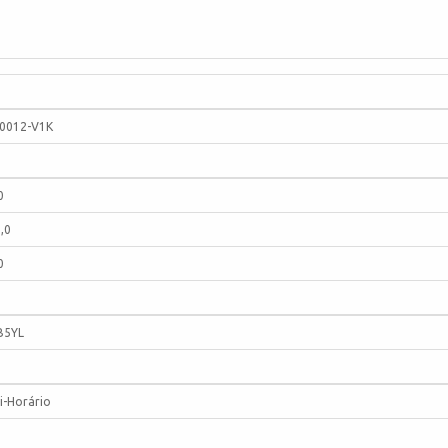
0012-V1K
0
,0
0
B5YL
i-Horário