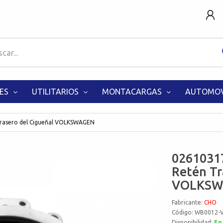
ES
UTILITARIOS
MONTACARGAS
AUTOMOV
asero del Cigueñal VOLKSWAGEN
0261031
Retén Tr
VOLKSW
Fabricante:
CHO
Código: WB0012-
Disponibilidad:
En