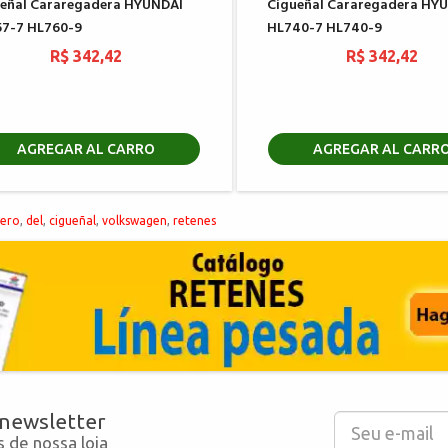
eñal Cararegadera HYUNDAI
Cigueñal Cararegadera HY
57-7 HL760-9
HL740-7 HL740-9
R$ 342,42
R$ 342,42
AGREGAR AL CARRO
AGREGAR AL CARR
sero
,
del
,
cigueñal
,
volkswagen
,
retenes
 newsletter
 de nossa loja