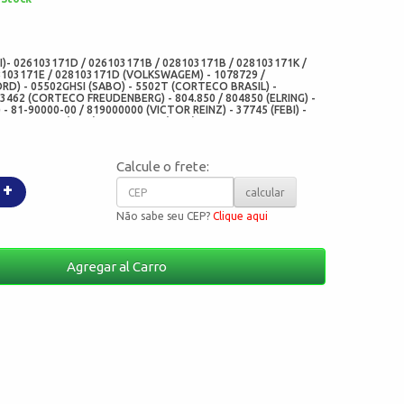
:
)- 026103171D / 026103171B / 028103171B / 028103171K /
8103171E / 028103171D (VOLKSWAGEM) - 1078729 /
D) - 05502GHSI (SABO) - 5502T (CORTECO BRASIL) -
3462 (CORTECO FREUDENBERG) - 804.850 / 804850 (ELRING) -
- 81-90000-00 / 819000000 (VICTOR REINZ) - 37745 (FEBI) -
 WB0012-V1K (CHO) - 05502-V1K (ADD)
Calcule o frete:
+
calcular
Não sabe seu CEP?
Clique aqui
Agregar al Carro