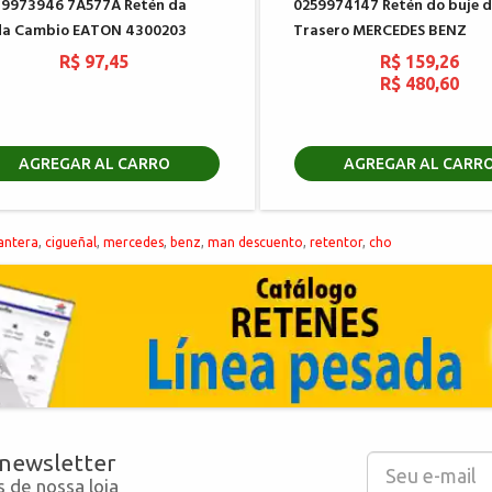
9973946 7A577A Retén da
0259974147 Retén do buje 
da Cambio EATON 4300203
Trasero MERCEDES BENZ
R$ 97,45
R$ 159,26
R$ 480,60
AGREGAR AL CARRO
AGREGAR AL CARR
antera
,
cigueñal
,
mercedes
,
benz
,
man descuento
,
retentor
,
cho
 newsletter
 de nossa loja