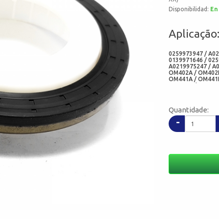
Disponibilidad:
En
Aplicação
0259973947 / A02
0139971646 / 025
A0219975247 / A
OM402A / OM402L
OM441A / OM441L
OM449A / OM449L
(MERCEDES BENZ )
51015100273 / 51
05184GRAHF (SABO
Quantidade:
310045 / 3.10045
(CORTECO FREUDE
-