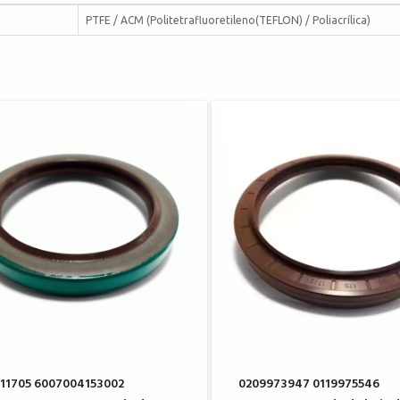
PTFE / ACM (Politetrafluoretileno(TEFLON) / Poliacrílica)
11705 6007004153002
0209973947 0119975546