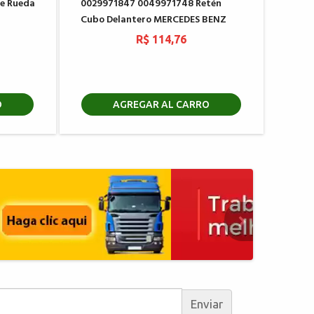
de Rueda
0029971847 0049971748 Retén
Cubo Delantero MERCEDES BENZ
R$ 114,76
O
AGREGAR AL CARRO
Enviar