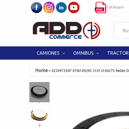
Catálogos
CAMIONES
OMNIBUS
TRACTOR
0259973947 07W109293 51015100273 Retén D
1
2