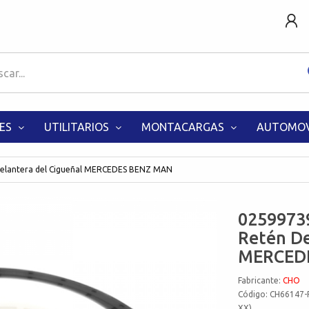
ES
UTILITARIOS
MONTACARGAS
AUTOMOV
elantera del Cigueñal MERCEDES BENZ MAN
0259973
Retén De
MERCED
Fabricante:
CHO
Código: CH66147-
XX)