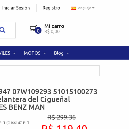
Iniciar Sesión
Registro
Lenguaje
Mi carro
0
R$ 0,00
ILES
MOTOS
Blog
947 07W109293 51015100273
lantera del Cigueñal
ES BENZ MAN
R$ 299,36
P1T (CH66147-P1T-
R$ 119,40