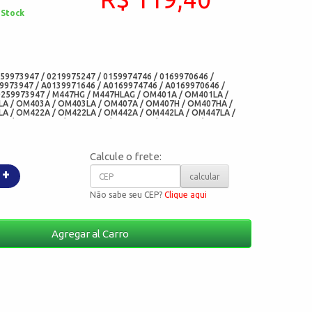
 Stock
:
59973947 / 0219975247 / 0159974746 / 0169970646 /
9973947 / A0139971646 / A0169974746 / A0169970646 /
0259973947 / M447HG / M447HLAG / OM401A / OM401LA /
A / OM403A / OM403LA / OM407A / OM407H / OM407HA /
A / OM422A / OM422LA / OM442A / OM442LA / OM447LA /
A / OM449HLA / OM457LA / OM460LA / OM501LA / OM502LA
 - 07W109293 / 07W 109 293 / 51015100282 / 51015100236 /
015106005 / 51015106008 (MAN) - 1357858 SCANIA) -
) - 3244T (CORTECO BRASIL) - 158.510 /158510 (ELRING) -
Calcule o frete:
 / 420475 / 4.20475 (DIESEL TECHNIC) - 20034028B / 20031177B
NBERG) - CH66147-P1T-XX (CHO) - 05184-P1T (ADD)
+
calcular
Não sabe seu CEP?
Clique aqui
Agregar al Carro