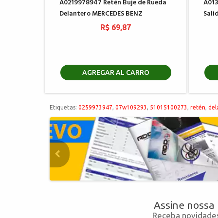
A0219978947 Retén Buje de Rueda
A013
Delantero MERCEDES BENZ
Sali
R$ 69,87
AGREGAR AL CARRO
Etiquetas:
0259973947
,
07w109293
,
51015100273
,
retén
,
del
Assine nossa
Receba novidades