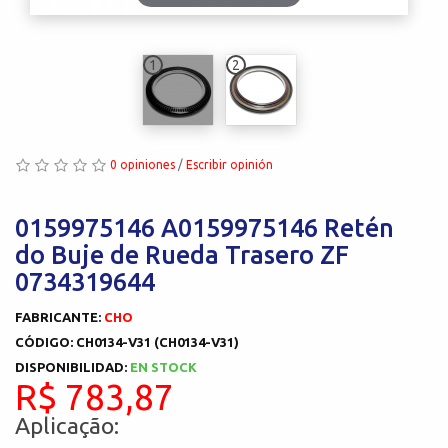
1
2
0 opiniones
/
Escribir opinión
0159975146 A0159975146 Retén
do Buje de Rueda Trasero ZF
0734319644
FABRICANTE:
CHO
CÓDIGO: CH0134-V31 (CH0134-V31)
DISPONIBILIDAD:
EN STOCK
R$ 783,87
Aplicação: