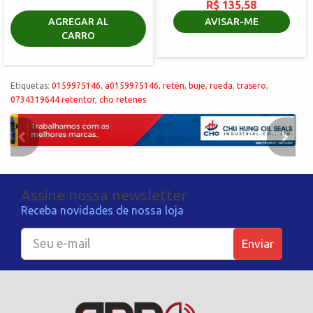
R$ 135,58
AGREGAR AL
AVISAR-ME
CARRO
Etiquetas:
0159975146
,
a0159975146
,
retén
,
buje
,
rueda
,
trasero
,
0734319644 retentor
,
cho retenes
Assine nossa newsletter
Receba novidades de nossa loja
Enviar