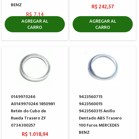
BENZ
R$ 242,57
R$ 7,14
AGREGAR AL
R$ 23,88
AGREGAR AL
CARRO
CARRO
0149970246
9423560715
A0149970246 1850981
9423560015
Retén do Cubo de
9423560315 Anillo
Rueda Trasero ZF
Dentado ABS Trasero
0734300257
100 Furos MERCEDES
BENZ
R$ 1.018,94