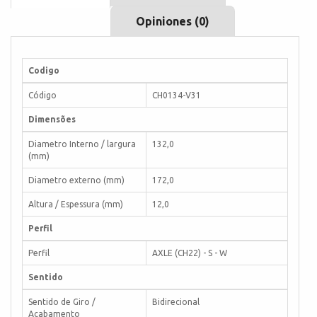
Opiniones (0)
Codigo
Código
CH0134-V31
Dimensões
Diametro Interno / largura
132,0
(mm)
Diametro externo (mm)
172,0
Altura / Espessura (mm)
12,0
Perfil
Perfil
AXLE (CH22) - S - W
Sentido
Sentido de Giro /
Bidirecional
Acabamento