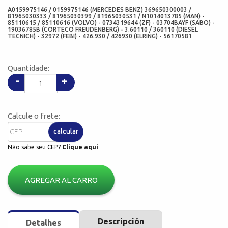
A0159975146 / 0159975146 (MERCEDES BENZ) 369650300003 /
81965030333 / 81965030399 / 81965030531 / N1014013785 (MAN) -
85110615 / 85110616 (VOLVO) - 0734319644 (ZF) - 03704BAYF (SABO) -
19036785B (CORTECO FREUDENBERG) - 3.60110 / 360110 (DIESEL
TECNICH) - 32972 (FEBI) - 426.930 / 426930 (ELRING) - 56170581
(EURORICAMBI) - 7309BAGYF / 7309 (ARCA RETENTORES) - VKBA 5408 /
VKBA5408 (CR SEAL / SKF ) - 803750B (FAG) - SET 1335 (TIMKEN) -
CH0134-V31 (CHO)
Quantidade:
-
+
Calcule o frete:
calcular
Não sabe seu CEP?
Clique aqui
AGREGAR AL CARRO
Descripción
Detalhes