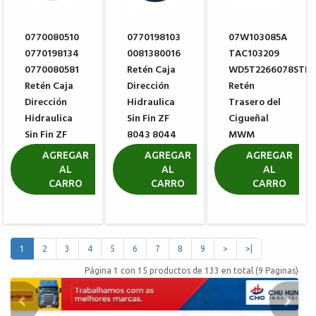
0770080510
0770198103
07W103085A
0770198134
0081380016
TAC103209
0770080581
Retén Caja
WD5T2266078STD
Retén Caja
Dirección
Retén
Dirección
Hidraulica
Trasero del
Hidraulica
Sin Fin ZF
Cigueñal
Sin Fin ZF
8043 8044
MWM
BOSCH 8014
8062 8063
904960651103
AGREGAR
AGREGAR
AGREGAR
8016 8018
8065 8098
AL
AL
AL
R$ 68,41
CARRO
CARRO
CARRO
R$ 271,72
R$ 24,30
R$ 19,20
1
2
3
4
5
6
7
8
9
>
>|
Página 1 con 15 productos de 133 en total (9 Paginas)