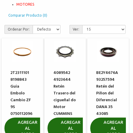
MOTORES
Comparar Producto (0)
Ordenar Por:
Ver:
2T2311101
4089542
BE2Y4676A
8198843
4923644
93257594
Guia
Retén
Retén del
Embolo
Trasero del
Piñon del
Cambio ZF
cigueñal do
Diferencial
9S
Motor
DANA 35
0750112096
CUMMINS
43085
L10
R$ 80,30
R$ 84,50
AGREGAR
AGREGAR
AGREGAR
AL
AL
AL
R$