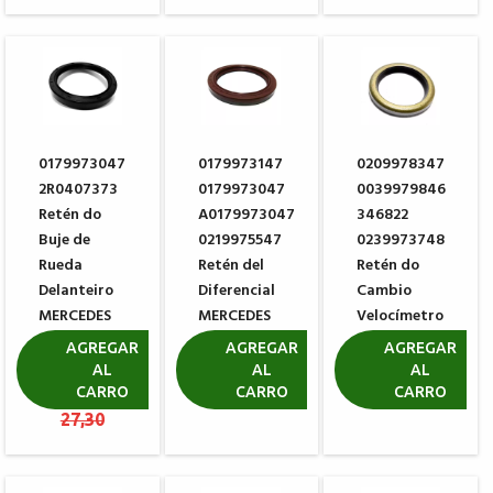
0179973047
0179973147
0209978347
2R0407373
0179973047
0039979846
Retén do
A0179973047
346822
Buje de
0219975547
0239973748
Rueda
Retén del
Retén do
Delanteiro
Diferencial
Cambio
MERCEDES
MERCEDES
Velocímetro
BENZ
BENZ
ZF
AGREGAR
AGREGAR
AGREGAR
VOLKSWAGEN
0634300185
AL
AL
AL
R$ 90,47
CARRO
CARRO
CARRO
R$ 9,09
R$
R$ 10,55
27,30