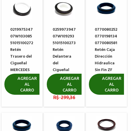
0219975347
0259973947
0770080252
07W103085
07W109293
0770198134
51015100272
51015100273
0770080581
Retén
Retén
Retén Caja
Trasero del
Delantera
Dirección
Cigueñal
del
Hidraulica
MERCEDES
Cigueñal
Sin Fin ZF
BENZ MAN
MERCEDES
BOSCH 8095
AGREGAR
AGREGAR
AGREGAR
BENZ MAN
8097 8098
AL
AL
AL
R$ 132,54
CARRO
CARRO
CARRO
R$ 454,87
R$ 119,40
R$ 24,30
R$ 299,36