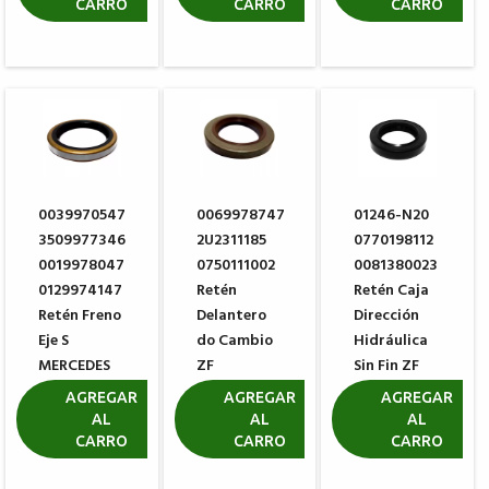
CARRO
CARRO
CARRO
1.309,19
0039970547
0069978747
01246-N20
3509977346
2U2311185
0770198112
0019978047
0750111002
0081380023
0129974147
Retén
Retén Caja
Retén Freno
Delantero
Dirección
Eje S
do Cambio
Hidráulica
MERCEDES
ZF
Sin Fin ZF
BENZ
0734310110
8090
AGREGAR
AGREGAR
AGREGAR
AL
AL
AL
R$ 20,13
R$ 66,17
R$ 31,47
CARRO
CARRO
CARRO