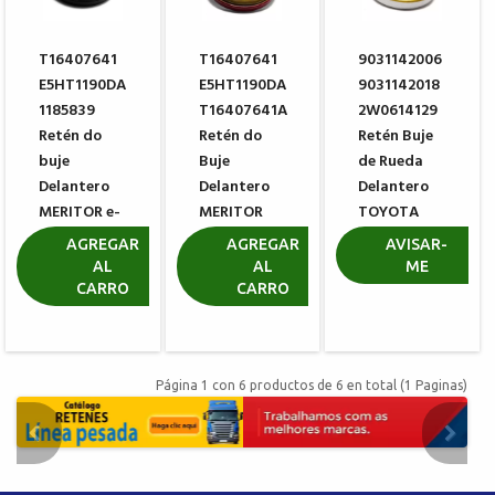
T16407641
T16407641
9031142006
E5HT1190DA
E5HT1190DA
9031142018
1185839
T16407641A
2W0614129
Retén do
Retén do
Retén Buje
buje
Buje
de Rueda
Delantero
Delantero
Delantero
MERITOR e-
MERITOR
TOYOTA
Barrier 704
A1205L1338
6FD20
AGREGAR
AGREGAR
AVISAR-
AL
AL
ME
R$ 307,26
R$ 136,97
R$ 20,13
CARRO
CARRO
Página 1 con 6 productos de 6 en total (1 Paginas)