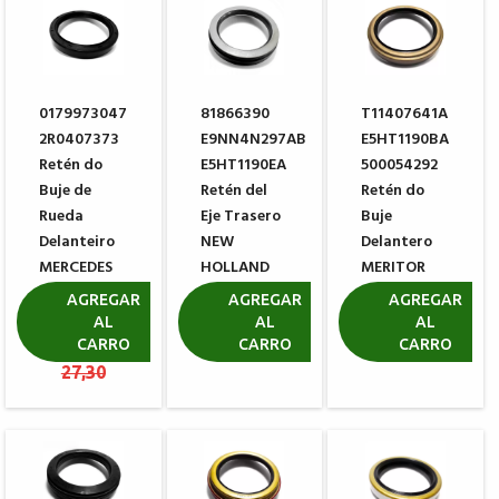
0179973047
81866390
T11407641A
2R0407373
E9NN4N297AB
E5HT1190BA
Retén do
E5HT1190EA
500054292
Buje de
Retén del
Retén do
Rueda
Eje Trasero
Buje
Delanteiro
NEW
Delantero
MERCEDES
HOLLAND
MERITOR
BENZ
CASE
806584
AGREGAR
AGREGAR
AGREGAR
VOLKSWAGEN
AL
AL
AL
R$ 216,37
R$ 25,00
CARRO
CARRO
CARRO
R$ 128,41
R$ 9,09
R$
27,30