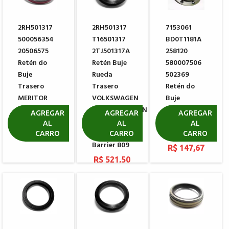
2RH501317
2RH501317
7153061
500056354
T16501317
BD0T1181A
20506575
2TJ501317A
258120
Retén do
Retén Buje
580007506
Buje
Rueda
502369
Trasero
Trasero
Retén do
MERITOR
VOLKSWAGEN
Buje
104182
CONSTELLATION
Trasero
AGREGAR
AGREGAR
AGREGAR
SUPER
FORD YALE
AL
AL
AL
R$ 265,35
PREMIUM E-
HYSTER
CARRO
CARRO
CARRO
Barrier 809
R$ 147,67
R$ 521,50