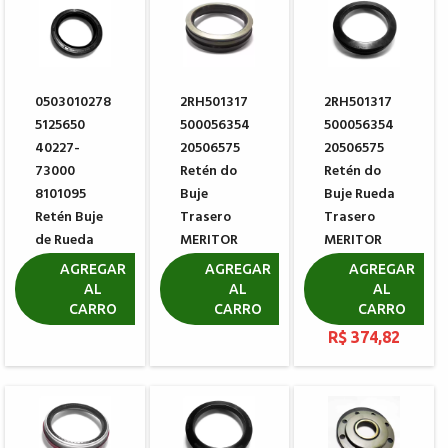
0503010278
2RH501317
2RH501317
5125650
500056354
500056354
40227-
20506575
20506575
73000
Retén do
Retén do
8101095
Buje
Buje Rueda
Retén Buje
Trasero
Trasero
de Rueda
MERITOR
MERITOR
CARRARO
Plus 104182
PREMIUM e-
AGREGAR
AGREGAR
AGREGAR
025216
Barrier 709
AL
AL
AL
R$ 285,05
104182
CARRO
CARRO
CARRO
R$ 9,26
R$ 374,82