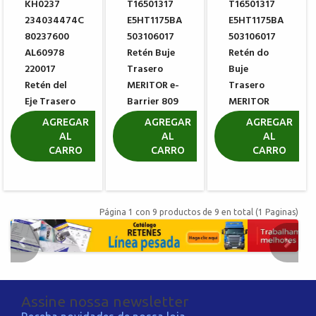
KH0237
T16501317
T16501317
234034474C
E5HT1175BA
E5HT1175BA
80237600
503106017
503106017
AL60978
Retén Buje
Retén do
220017
Trasero
Buje
Retén del
MERITOR e-
Trasero
Eje Trasero
Barrier 809
MERITOR
VALTRA
806527
V10 806527
AGREGAR
AGREGAR
AGREGAR
AL
AL
AL
R$ 35,37
R$ 521,50
R$ 142,24
CARRO
CARRO
CARRO
R$ 397,49
Página 1 con 9 productos de 9 en total (1 Paginas)
Assine nossa newsletter