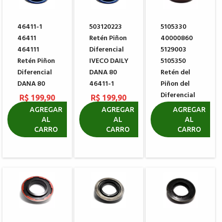
46411-1
503120223
5105330
46411
Retén Piñon
40000860
464111
Diferencial
5129003
Retén Piñon
IVECO DAILY
5105350
Diferencial
DANA 80
Retén del
DANA 80
46411-1
Piñon del
Diferencial
R$ 199,90
R$ 199,90
DANA
AGREGAR
AGREGAR
AGREGAR
001030730
AL
AL
AL
CARRO
CARRO
CARRO
R$ 92,65