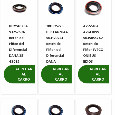
BE2Y4676A
2RD525275
42555164
93257594
BF6T4676AA
42541899
Retén del
503120223
5035855742
Piñon del
Retén del
Retén do
Diferencial
Piñon del
Piñon IVECO
DANA 35
Diferencial
ÔNIBUS
43085
DANA
EIXOS
46411-1
MERITOR
R$ 84,50
AGREGAR
AGREGAR
AGREGAR
AL
AL
AL
R$ 199,90
R$ 408,60
CARRO
CARRO
CARRO