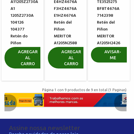
A11205Z2730A
E4HZ4676A
TE3525275
A1
F3HZ4676A
BF8T4676A
1205Z2730A
E1HZ4676A
7142398
104126
Retén del
Retén del
104377
Piñon
Piñon
Retén do
MERITOR
MERITOR
Piñon
A1205N2588
A1205H2426
MERITOR
R$ 242,80
R$ 277,64
AGREGAR
AGREGAR
AVISAR-
AL
AL
ME
R$ 408,60
CARRO
CARRO
Página 1 con 9 productos de 9 en total (1 Paginas)
Assine nossa newsletter