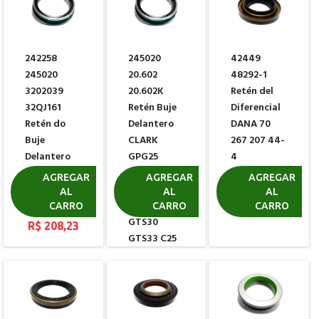
242258
245020
42449
245020
20.602
48292-1
3202039
20.602K
Retén del
32QJ161
Retén Buje
Diferencial
Retén do
Delantero
DANA 70
Buje
CLARK
267 207 44-
Delantero
GPG25
4
CLARK
GMP25
R$ 91,16
AGREGAR
AGREGAR
AGREGAR
DANA
GPY25 CQ25
AL
AL
AL
47494
GTS25
CARRO
CARRO
CARRO
GTS30
R$ 208,23
GTS33 C25
C30
R$ 208,23