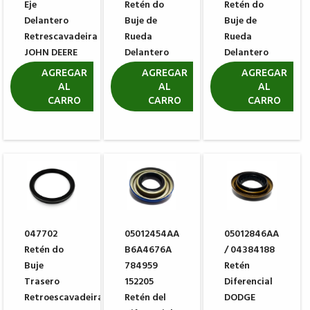
Eje
Retén do
Retén do
Delantero
Buje de
Buje de
Retrescavadeira
Rueda
Rueda
JOHN DEERE
Delantero
Delantero
310K 310L
ZF
ZF
AGREGAR
AGREGAR
AGREGAR
0734309422
0734309422
AL
AL
AL
R$ 95,63
CARRO
CARRO
CARRO
R$ 229,81
R$ 229,81
047702
05012454AA
05012846AA
Retén do
B6A4676A
/ 04384188
Buje
784959
Retén
Trasero
152205
Diferencial
Retroescavadeira
Retén del
DODGE