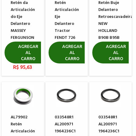
Retén da
Retén
Retén Buje
Articulación
Articulación
Delantero
do Eje
Eje
Retroescavadeira
Delantero
Delantero
NEW
MASSEY
Tractor
HOLLAND
FERGUNSON
FENDT 726
B90B B95B
MF 6712R
728
B110B
AGREGAR
AGREGAR
AGREGAR
MF 6713R
AL
AL
AL
R$ 138,82
R$ 153,31
MF 6714R
CARRO
CARRO
CARRO
R$ 95,63
AL79902
033548R1
033548R1
Retén
AL200971
AL200971
Articulación
1964236C1
1964236C1