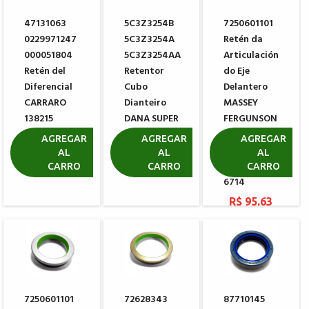
47131063
5C3Z3254B
7250601101
0229971247
5C3Z3254A
Retén da
000051804
5C3Z3254AA
Articulación
Retén del
Retentor
do Eje
Diferencial
Cubo
Delantero
CARRARO
Dianteiro
MASSEY
138215
DANA SUPER
FERGUNSON
60 2023068
MF 6711 MF
R$ 98,91
AGREGAR
AGREGAR
AGREGAR
2017426
6712 MF
AL
AL
AL
6713 MF
CARRO
CARRO
CARRO
R$ 378,94
6714
R$ 95,63
7250601101
72628343
87710145