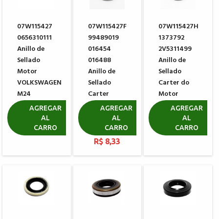
07W115427
07W115427F
07W115427H
0656310111
99489019
1373792
Anillo de
016454
2V5311499
Sellado
016488
Anillo de
Motor
Anillo de
Sellado
VOLKSWAGEN
Sellado
Carter do
M24
Carter
Motor
Motor
VOLKSWAGEN
R$ 15,69
AGREGAR
AGREGAR
AGREGAR
VOLKSWAGEN
M14
AL
AL
AL
M16
CARRO
CARRO
CARRO
R$ 7,36
R$ 8,33