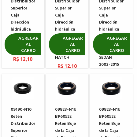
Distribuidor
Distribuidor
Distribuidor
Superior
Superior
Superior
Caja
Caja
Caja
Dirección
Dirección
Dirección
hidráulica
hidráulica
hidráulica
KOYO
KOYO
KOYO
AGREGAR
AGREGAR
AGREGAR
VOLKSWAGEN
VOLKSWAGEN
VOLKSWAGEN
AL
AL
AL
POLO
POLO
POLO
CARRO
CARRO
CARRO
HATCH
SEDAN
R$ 12,10
2003-2015
R$ 12,10
R$ 12,10
09190-N10
09823-N1U
09823-N1U
Retén
BP6052E
BP6052E
Distribuidor
Retén Buje
Retén Buje
Superior
de la Caja
de la Caja