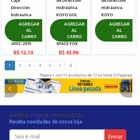
Caja
de Dirección
de Dirección
Dirección
Hidráulica
Hidráulica
hidráulica
KOYO GOL
KOYO
KOYO
VOYAGE
VOLKSWAGEN
AGREGAR
AGREGAR
AGREGAR
VOLKSWAGEN
SAVEIRO G5
CROSSFOX
AL
AL
AL
SPACEFOX
G6 FOX
CARRO
CARRO
CARRO
R$ 43,96
2003-2015
SPACE FOX
R$ 12,10
R$ 43,96
1
2
3
4
5
>
>|
Página 1 con 15 productos de 72 en total (5 Paginas)
Assine nossa newsletter
Receba novidades de nossa loja
Enviar