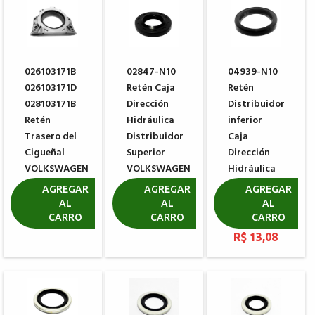
026103171B
02847-N10
04939-N10
026103171D
Retén Caja
Retén
028103171B
Dirección
Distribuidor
Retén
Hidráulica
inferior
Trasero del
Distribuidor
Caja
Cigueñal
Superior
Dirección
VOLKSWAGEN
VOLKSWAGEN
Hidráulica
PASSAT
TRW
R$ 350,70
AGREGAR
AGREGAR
AGREGAR
JETTA GOLF
VOLKSWAGEN
AL
AL
AL
GOL G5
CARRO
CARRO
CARRO
R$ 19,20
R$ 13,08