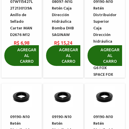
07W115427L
08097-N1G
09190-N10
2T2130139A
Retén Caja
Retén
Anillo de
Dirección
Distribuidor
Sellado
Hidráulica
Superior
Carter MAN
Bomba DHB
Caja
D2676 M12
SAGINAW
Dirección
hidráulica
R$ 6,98
R$ 15,24
KOYO GOL
AGREGAR
AGREGAR
AGREGAR
VOYAGE
AL
AL
AL
SAVEIRO G5
CARRO
CARRO
CARRO
G6 FOX
SPACE FOX
R$ 12,10
09190-N10
09190-N10
09190-N10
Retén
Retén
Retén