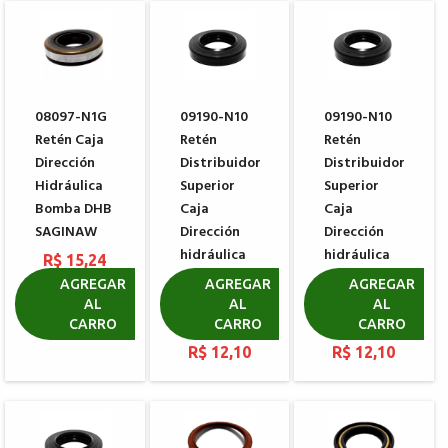
08097-N1G
09190-N10
09190-N10
Retén Caja
Retén
Retén
Dirección
Distribuidor
Distribuidor
Hidráulica
Superior
Superior
Bomba DHB
Caja
Caja
SAGINAW
Dirección
Dirección
hidráulica
hidráulica
R$ 15,24
KOYO
KOYO
AGREGAR
AGREGAR
AGREGAR
PEUGEOT
PEUGEOT
AL
AL
AL
206
207
CARRO
CARRO
CARRO
R$ 12,10
R$ 12,10