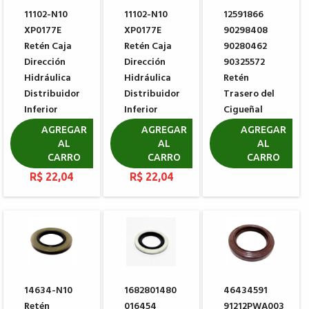
11102-N10
11102-N10
12591866
XP0177E
XP0177E
90298408
Retén Caja
Retén Caja
90280462
Dirección
Dirección
90325572
Hidráulica
Hidráulica
Retén
Distribuidor
Distribuidor
Trasero del
Inferior
Inferior
Cigueñal
KOYO
KOYO
GM
AGREGAR
AGREGAR
AGREGAR
PEUGEOT
PEUGEOT
AL
AL
AL
R$ 100,55
207
307
CARRO
CARRO
CARRO
R$ 22,04
R$ 22,04
14634-N10
1682801480
46434591
Retén
016454
91212PWA003