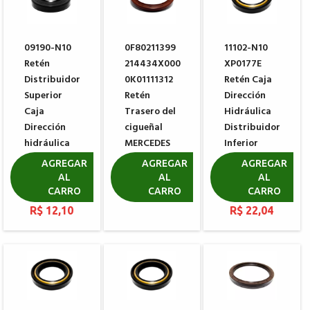
09190-N10
0F80211399
11102-N10
Retén
214434X000
XP0177E
Distribuidor
0K01111312
Retén Caja
Superior
Retén
Dirección
Caja
Trasero del
Hidráulica
Dirección
cigueñal
Distribuidor
hidráulica
MERCEDES
Inferior
KOYO
BENZ
KOYO
AGREGAR
AGREGAR
AGREGAR
PEUGEOT
PEUGEOT
AL
AL
AL
R$ 57,18
307
206
CARRO
CARRO
CARRO
R$ 12,10
R$ 22,04