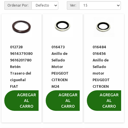
Ordenar Por:
Ver:
012728
016473
016484
9614379380
Anillo de
016456
9616201780
Sellado
Anillo de
Retén
Motor
Sellado
Trasero del
PEUGEOT
motor
cigueñal
CITROEN
PEUGEOT
FIAT
M24
CITROEN
DUCATO
M22
R$ 15,69
AGREGAR
AGREGAR
AGREGAR
AL
AL
AL
R$ 111,10
R$ 12,92
CARRO
CARRO
CARRO