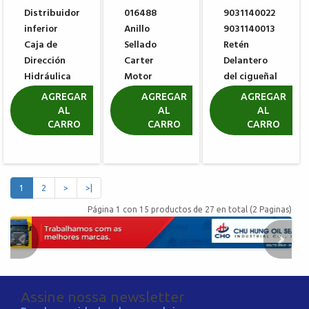
Distribuidor
016488
9031140022
inferior
Anillo
9031140013
Caja de
Sellado
Retén
Dirección
Carter
Delantero
Hidráulica
Motor
del cigueñal
PEUGEOT
PEUGEOT
HONDA
AGREGAR
AGREGAR
AGREGAR
206
M16
AL
AL
AL
R$ 43,46
CARRO
CARRO
CARRO
R$ 5,61
R$ 8,33
1
2
>
>|
Página 1 con 15 productos de 27 en total (2 Paginas)
Assine nossa newsletter