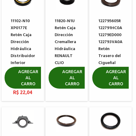
11102-N10
11820-N1U
122795605R
XP0177E
Retén Caja
122791HC0A
Retén Caja
Dirección
12279ED000
Dirección
Cremallera
122793VA0A
Hidráulica
Hidráulica
Retén
Distribuidor
RENAULT
Trasero del
Inferior
CLIO
Cigueñal
MANDO
KANGOO
RENAULT
AGREGAR
AGREGAR
AGREGAR
RENAULT
AL
AL
AL
R$ 43,96
R$ 131,33
LOGAN
CARRO
CARRO
CARRO
R$ 22,04