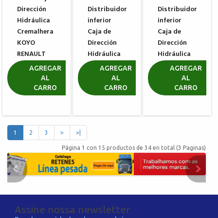
Dirección
Distribuidor
Distribuidor
Hidráulica
inferior
inferior
Cremalhera
Caja de
Caja de
KOYO
Dirección
Dirección
RENAULT
Hidráulica
Hidráulica
SCENIC
RENAULT
RENAULT
AGREGAR
AGREGAR
AGREGAR
LOGAN CLIO
CLIO
MEGANE
AL
AL
AL
CARRO
CARRO
CARRO
R$ 43,96
R$ 5,61
R$ 5,61
1
2
3
>
>|
Página 1 con 15 productos de 34 en total (3 Paginas)
Assine nossa newsletter