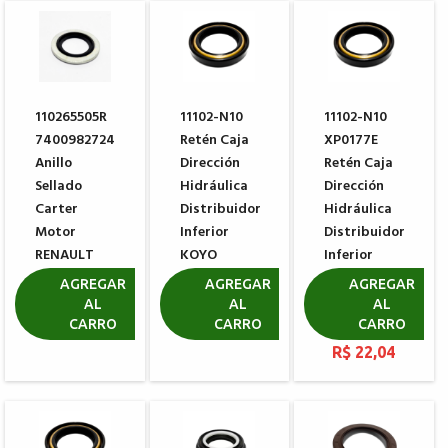
110265505R
11102-N10
11102-N10
7400982724
Retén Caja
XP0177E
Anillo
Dirección
Retén Caja
Sellado
Hidráulica
Dirección
Carter
Distribuidor
Hidráulica
Motor
Inferior
Distribuidor
RENAULT
KOYO
Inferior
M16
RENAULT
KOYO
AGREGAR
AGREGAR
AGREGAR
MEGANE
RENAULT
AL
AL
AL
R$ 8,33
CLIO
CARRO
CARRO
CARRO
R$ 22,04
R$ 22,04