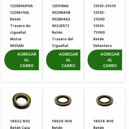
122969HP0A
12591866
13510-31U10
12296J10A
90298408
13510-
Retén
90280462
31U00
Trasero do
90325572
13510-
cigueñal
Retén
7Y000
Motor
Trasero del
Retén
NISSAN
Cigueñal
Delantero
PATHFINDER
GM
do Cigueñal
AGREGAR
AGREGAR
AGREGAR
3.5L V6
NISSAN
AL
AL
AL
R$ 100,55
CARRO
CARRO
CARRO
R$ 877,53
R$ 27,83
14632-N1U
14634-N10
14634-N10
Retén Caja
Retén
Retén