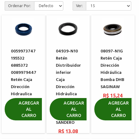
Ordenar Por:
Ver:
0059973747
04939-N10
08097-N1G
195532
Retén
Retén Caja
6885372
Distribuidor
Dirección
0089979447
inferior
Hidráulica
Retén Caja
Caja
Bomba DHB
Dirección
Dirección
SAGINAW
Hidraulica
Hidráulica
R$ 15,24
Sin Fin ZF
TRW
AGREGAR
AGREGAR
AGREGAR
0770198103
RENAULT
AL
AL
AL
RENAULT
CARRO
CARRO
CARRO
R$ 19,20
SANDERO
R$ 13,08