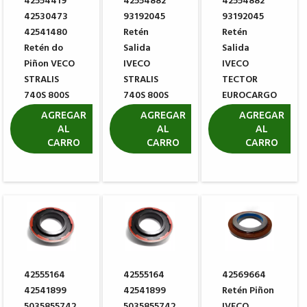
42554419
42554882
42554882
42530473
93192045
93192045
42541480
Retén
Retén
Retén do
Salida
Salida
Piñon VECO
IVECO
IVECO
STRALIS
STRALIS
TECTOR
740S 800S
740S 800S
EUROCARGO
EIXOS
EIXOS
EIXOS
AGREGAR
AGREGAR
AGREGAR
MERITOR
MERITOR
MERITOR
AL
AL
AL
CARRO
CARRO
CARRO
R$ 620,99
R$ 351,68
R$ 351,68
42555164
42555164
42569664
42541899
42541899
Retén Piñon
5035855742
5035855742
IVECO