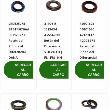
2RD525275
3192615
40101623
BF6T4676AA
1523634
40101620
503120223
42554790
42129137
Retén del
Retén del
42003978
Piñon del
Diferencial
Retén del
Diferencial
VOLVO FH |
Piñon del
DANA
FL | FM | NH
Diferencial
46411-1
IVECO
R$ 451,63
AGREGAR
AGREGAR
AGREGAR
AL
AL
AL
R$ 199,90
R$ 341,41
CARRO
CARRO
CARRO