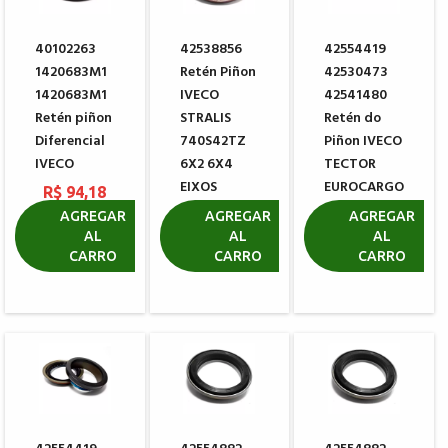
40102263
42538856
42554419
1420683M1
Retén Piñon
42530473
1420683M1
IVECO
42541480
Retén piñon
STRALIS
Retén do
Diferencial
740S42TZ
Piñon IVECO
IVECO
6X2 6X4
TECTOR
EIXOS
EUROCARGO
R$ 94,18
MERITOR
EIXOS
AGREGAR
AGREGAR
AGREGAR
MERITOR
AL
AL
AL
R$ 362,32
CARRO
CARRO
CARRO
R$ 620,99