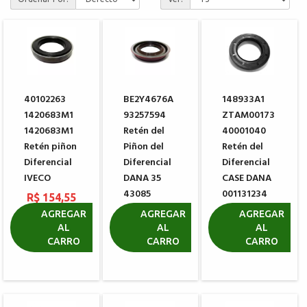
40102263
BE2Y4676A
148933A1
1420683M1
93257594
ZTAM00173
1420683M1
Retén del
40001040
Retén piñon
Piñon del
Retén del
Diferencial
Diferencial
Diferencial
IVECO
DANA 35
CASE DANA
43085
001131234
R$ 154,55
R$ 84,50
R$ 58,59
AGREGAR
AGREGAR
AGREGAR
AL
AL
AL
CARRO
CARRO
CARRO