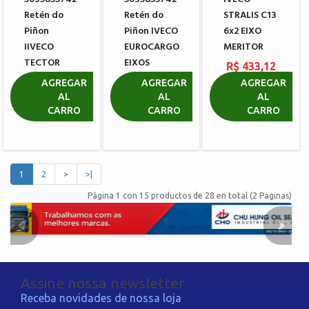
Retén do
Retén do
STRALIS C13
Piñon
Piñon IVECO
6x2 EIXO
IIVECO
EUROCARGO
MERITOR
TECTOR
EIXOS
R$ 433,12
EIXOS
MERITOR
AGREGAR
AGREGAR
AGREGAR
MERITOR
AL
AL
AL
R$ 408,60
CARRO
CARRO
CARRO
R$ 408,60
1
2
>
>|
Página 1 con 15 productos de 28 en total (2 Paginas)
Assine nossa newsletter
Receba novidades de nossa loja