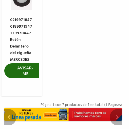
0219971847
0189971947
239978447
Retén
Delantero
del cigueñal
MERCEDES
BENZ
AVISAR-
ME
R$ 30,44
Página 1 con 7 productos de 7 en total (1 Paginas)