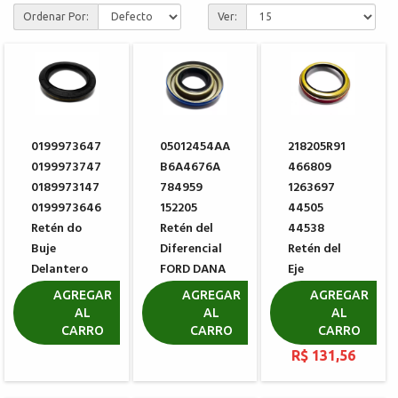
Ordenar Por:
Ver:
0199973647
05012454AA
218205R91
0199973747
B6A4676A
466809
0189973147
784959
1263697
0199973646
152205
44505
Retén do
Retén del
44538
Buje
Diferencial
Retén del
Delantero
FORD DANA
Eje
MERCEDES
BA401484-
Delantero
AGREGAR
AGREGAR
AGREGAR
BENZ
X
MERITOR
AL
AL
AL
A1205B574
CARRO
CARRO
CARRO
R$ 60,20
R$ 75,26
R$ 131,56