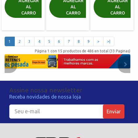
R$ 51,13
AGREGAR
AGREGAR
AGREGAR
AL
AL
AL
R$ 18,41
R$ 20,13
CARRO
CARRO
CARRO
R$ 77,46
1
2
3
4
5
6
7
8
9
>
>|
Página 1 con 15 productos de 486 en total (33 Paginas)
Assine nossa newsletter
Receba novidades de nossa loja
Enviar