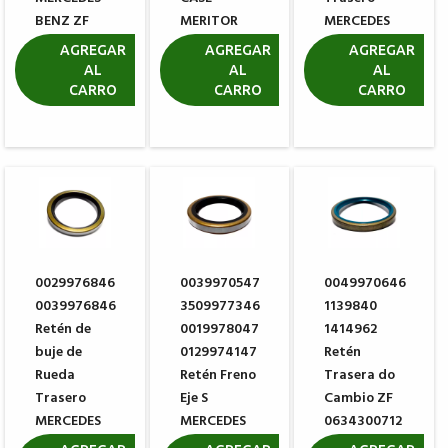
BENZ ZF
MERITOR
MERCEDES
0073301216
A1205J2272
BENZ
AGREGAR
AGREGAR
AGREGAR
AL
AL
AL
R$ 21,20
R$ 189,16
R$ 183,24
CARRO
CARRO
CARRO
0029976846
0039970547
0049970646
0039976846
3509977346
1139840
Retén de
0019978047
1414962
buje de
0129974147
Retén
Rueda
Retén Freno
Trasera do
Trasero
Eje S
Cambio ZF
MERCEDES
MERCEDES
0634300712
BENZ
BENZ