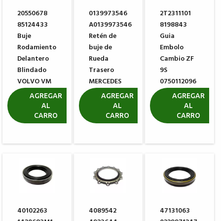
20550678
0139973546
2T2311101
85124433
A0139973546
8198843
Buje
Retén de
Guia
Rodamiento
buje de
Embolo
Delantero
Rueda
Cambio ZF
Blindado
Trasero
9S
VOLVO VM
MERCEDES
0750112096
BENZ
R$
R$ 80,30
AGREGAR
AGREGAR
AGREGAR
1.336,19
AL
AL
AL
R$ 370,51
CARRO
CARRO
CARRO
40102263
4089542
47131063