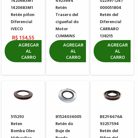
1420683M1
4923644
0229971247
1420683M1
Retén
000051804
Retén piñon
Trasero del
Retén del
Diferencial
cigueñal do
Diferencial
IVECO
Motor
CARRARO
CUMMINS
138215
R$ 154,55
L10
R$ 98,91
AGREGAR
AGREGAR
AGREGAR
AL
AL
AL
R$
CARRO
CARRO
CARRO
1.309,19
515293
81524036005
BE2Y4676A
Reten
Retén do
93257594
Bomba Oleo
Buje de
Retén del