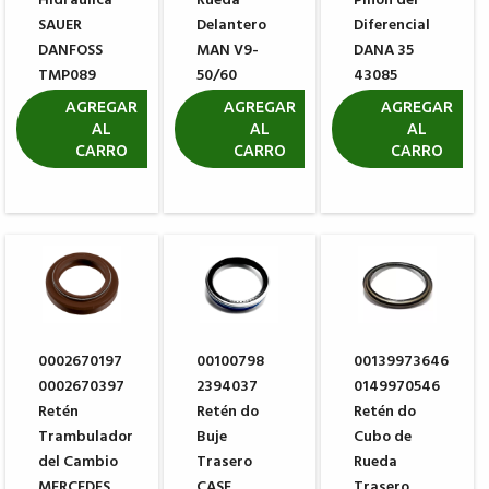
Hidraulica
Rueda
Piñon del
SAUER
Delantero
Diferencial
DANFOSS
MAN V9-
DANA 35
TMP089
50/60
43085
R$ 186,38
R$ 320,50
R$ 84,50
AGREGAR
AGREGAR
AGREGAR
AL
AL
AL
CARRO
CARRO
CARRO
0002670197
00100798
00139973646
0002670397
2394037
0149970546
Retén
Retén do
Retén do
Trambulador
Buje
Cubo de
del Cambio
Trasero
Rueda
MERCEDES
CASE
Trasero