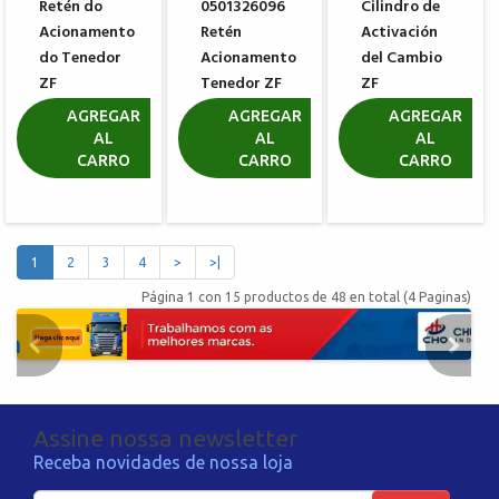
Retén do
0501326096
Cilindro de
Acionamento
Retén
Activación
do Tenedor
Acionamento
del Cambio
ZF
Tenedor ZF
ZF
0750112034
0750112047
0734307287
AGREGAR
AGREGAR
AGREGAR
AL
AL
AL
R$ 51,83
R$ 76,35
R$ 39,33
CARRO
CARRO
CARRO
1
2
3
4
>
>|
Página 1 con 15 productos de 48 en total (4 Paginas)
Assine nossa newsletter
Receba novidades de nossa loja