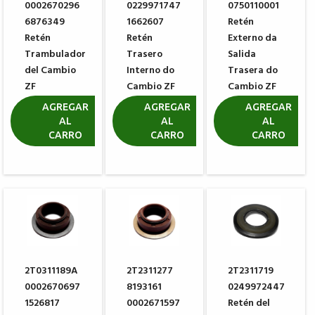
0002670296
0229971747
0750110001
6876349
1662607
Retén
Retén
Retén
Externo da
Trambulador
Trasero
Salida
del Cambio
Interno do
Trasera do
ZF
Cambio ZF
Cambio ZF
0634307367
0734319551
0734300102
AGREGAR
AGREGAR
AGREGAR
AL
AL
AL
R$ 25,08
R$ 271,76
R$ 49,79
CARRO
CARRO
CARRO
2T0311189A
2T2311277
2T2311719
0002670697
8193161
0249972447
1526817
0002671597
Retén del