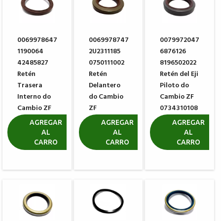
0069978647
0069978747
0079972047
1190064
2U2311185
6876126
42485827
0750111002
8196502022
Retén
Retén
Retén del Eji
Trasera
Delantero
Piloto do
Interno do
do Cambio
Cambio ZF
Cambio ZF
ZF
0734310108
0734310109
0734310110
R$ 59,74
AGREGAR
AGREGAR
AGREGAR
AL
AL
AL
R$ 206,70
R$ 66,17
CARRO
CARRO
CARRO