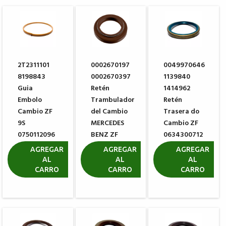
2T2311101
0002670197
0049970646
8198843
0002670397
1139840
Guia
Retén
1414962
Embolo
Trambulador
Retén
Cambio ZF
del Cambio
Trasera do
9S
MERCEDES
Cambio ZF
0750112096
BENZ ZF
0634300712
0073301216
R$ 80,30
R$ 51,13
AGREGAR
AGREGAR
AGREGAR
AL
AL
AL
R$ 21,20
CARRO
CARRO
CARRO