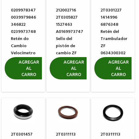
0209978347
212002716
2T0301227
0039979846
2T0305827
1414996
346822
1527463
6876348
0239973748
A0169973747
Retén del
Retén do
Sello del
Trambulador
Cambio
pistón de
ZF
Velocímetro
cambio ZF
0634300302
ZF
0734317150
R$ 12,86
AGREGAR
AGREGAR
AGREGAR
0634300185
AL
AL
AL
R$ 17,58
CARRO
CARRO
CARRO
R$ 10,55
2T0301457
2T0311113
2T0311113