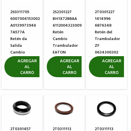
2S0311705
2S2301227
2T0301227
6007004153002
BH1X7288AA
1414996
A0139973946
6112004323009
6876348
7A577A
Retén
Retén del
Retén da
Cambio
Trambulador
Salida
Trambulador
ZF
Cambio
EATON
0634300302
EATON
3003867
R$ 12,86
AGREGAR
AGREGAR
AGREGAR
4300203
AL
AL
AL
R$ 14,87
CARRO
CARRO
CARRO
R$ 97,45
2T0301457
2T0311113
2T0311113