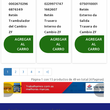
0002670296
0229971747
0750110001
6876349
1662607
Retén
Retén
Retén
Externo da
Trambulador
Trasero
Salida
del Cambio
Interno do
Trasera do
ZF
Cambio ZF
Cambio ZF
0634307367
0734319551
0734300102
AGREGAR
AGREGAR
AGREGAR
AL
AL
AL
R$ 25,08
R$ 271,76
R$ 49,79
CARRO
CARRO
CARRO
1
2
3
4
>
>|
Página 1 con 15 productos de 49 en total (4 Paginas)