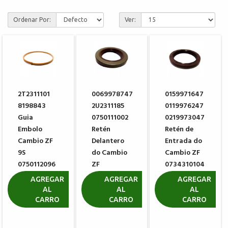
Ordenar Por:
Ver:
2T2311101
0069978747
0159971647
8198843
2U2311185
0119976247
Guia
0750111002
0219973047
Embolo
Retén
Retén de
Cambio ZF
Delantero
Entrada do
9S
do Cambio
Cambio ZF
0750112096
ZF
0734310104
0734310110
R$ 80,30
R$ 106,80
AGREGAR
AGREGAR
AGREGAR
AL
AL
AL
R$ 66,17
CARRO
CARRO
CARRO