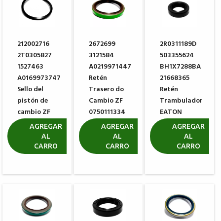
212002716
2672699
2R0311189D
2T0305827
3121584
503355624
1527463
A0219971447
BH1X7288BA
A0169973747
Retén
21668365
Sello del
Trasero do
Retén
pistón de
Cambio ZF
Trambulador
cambio ZF
0750111334
EATON
0734317150
3362069
R$ 105,83
AGREGAR
AGREGAR
AGREGAR
AL
AL
AL
R$ 17,58
R$ 7,54
CARRO
CARRO
CARRO