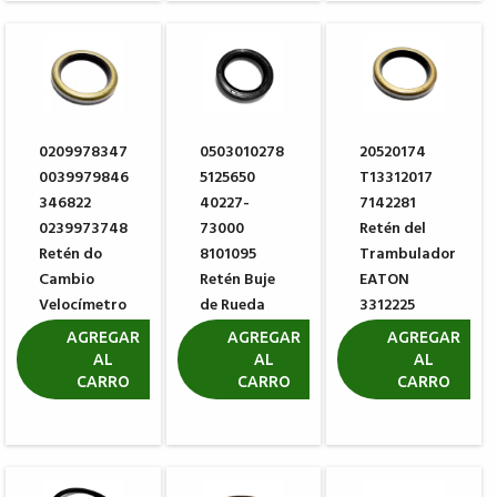
0209978347
0503010278
20520174
0039979846
5125650
T13312017
346822
40227-
7142281
0239973748
73000
Retén del
Retén do
8101095
Trambulador
Cambio
Retén Buje
EATON
Velocímetro
de Rueda
3312225
ZF
CARRARO
R$ 10,55
AGREGAR
AGREGAR
AGREGAR
0634300185
025216
AL
AL
AL
CARRO
CARRO
CARRO
R$ 10,55
R$ 9,26