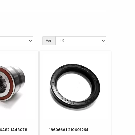
Ver:
24482 1443078
196066A1 210401264