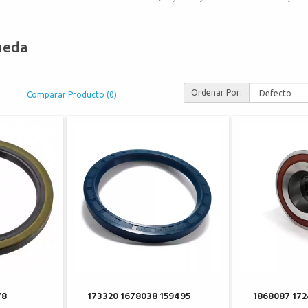
ueda
Ordenar Por:
Comparar Producto (0)
78
173320 1678038 159495
1868087 17