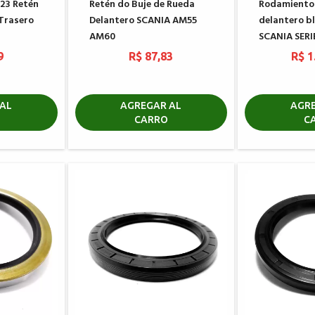
23 Retén
Retén do Buje de Rueda
Rodamiento
 Trasero
Delantero SCANIA AM55
delantero b
AM60
SCANIA SERIE
9
R$ 87,83
R$ 1
AL
AGREGAR AL
AGRE
CARRO
C