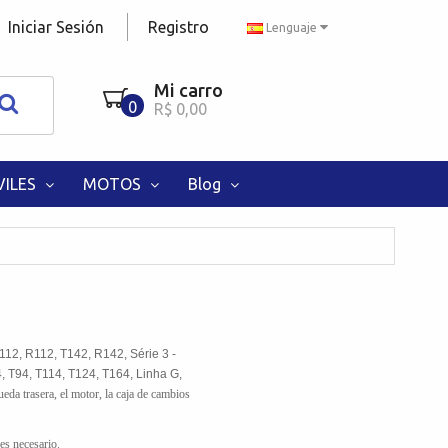
Iniciar Sesión
Registro
Lenguaje
Mi carro
0
R$ 0,00
ILES
MOTOS
Blog
T112, R112, T142, R142, Série 3 -
 T94, T114, T124, T164, Linha G,
ueda trasera, el motor, la caja de cambios
iones de compra si es necesario.