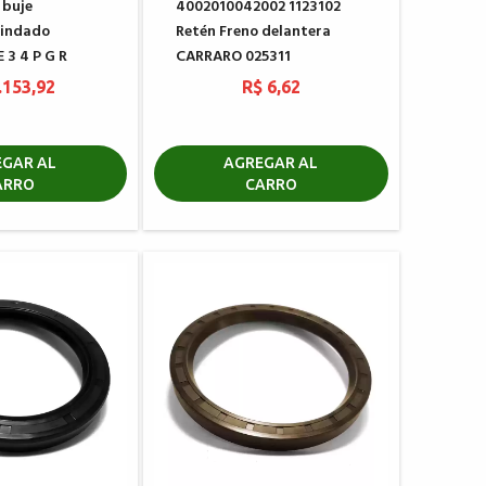
 buje
4002010042002 1123102
lindado
Retén Freno delantera
 3 4 P G R
CARRARO 025311
.153,92
R$ 6,62
GAR AL
AGREGAR AL
ARRO
CARRO