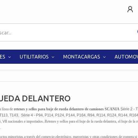
ES
UTILITARIOS
MONTACARGAS
AUTOMOV
RUEDA DELANTERO
a línea de
retenes y sellos para buje de rueda delantero de camiones SCANIA
Série 2 - 
T113, T143, Série 4 - P94, P114, P124, P144, P164, R94, R114, R124, R144, R164,
S, V8
nacionales e importados. Retenes y sellos para el buje de la rueda delantera, el buje de la r
.
oductos minoristas a través del comercio electrónico, mayoristas y otras condic