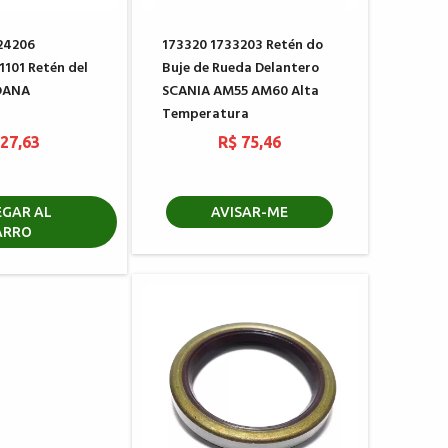
24206
173320 1733203 Retén do
1101 Retén del
Buje de Rueda Delantero
 DANA
SCANIA AM55 AM60 Alta
Temperatura
 27,63
R$ 75,46
GAR AL
AVISAR-ME
ARRO