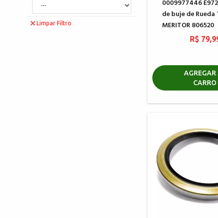
0009977446 E972
de buje de Rueda
MERITOR 806520
Limpar Filtro
R$ 79,9
AGREGAR 
CARRO