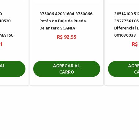
0
375086 42031684 3750866
38514100 51
18520
Retén do Buje de Rueda
392775X1 85
Delantero SCANIA
Diferencial
OMATSU
001030033
R$ 92,55
21
R$
AL
AGREGAR AL
AGRE
CARRO
C