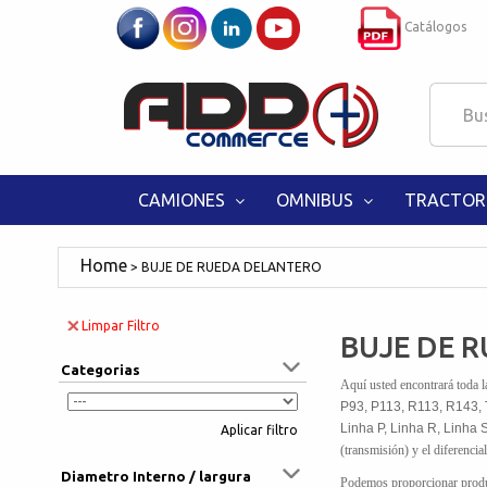
Catálogos
CAMIONES
OMNIBUS
TRACTOR
BUJE DE RUEDA DELANTERO
Limpar Filtro
BUJE DE 
Categorias
Aquí usted encontrará toda l
P93, P113, R113, R143, 
Linha P, Linha R, Linha 
Aplicar filtro
(transmisión) y el diferencial
Diametro Interno / largura
Podemos proporcionar pr