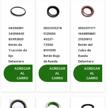
040965R1
0503010278
0503011171
34058400
5125650
1648858M1
83992820
40227-
21020613
Retén da
73000
Retén del
Tracción do
8101095
Cubo de
Eje
Retén Buje
Rueda
Delantero
de Rueda
Delantero
Carraro
CARRARO
CARRARO
AGREGAR
AGREGAR
AGREGAR
126627
025216
025351
AL
AL
AL
CARRO
CARRO
CARRO
R$ 43,65
R$ 9,26
R$ 33,20