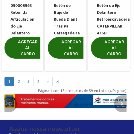
090008963
Retén de
Retén do Eje
Retén da
Buje de
Delantero
Articulación
Rueda Diant
Retroescavadera
do Eje
Tras Pa
CATERPILLAR
Delantero
Carregadeira
416D
Carraro
CATERPILLAR
R$ 111,27
AGREGAR
AGREGAR
AGREGAR
141877
920K
AL
AL
AL
CARRO
CARRO
CARRO
R$ 64,88
R$ 443,79
1
2
3
4
>
>|
Página 1 con 15 productos de 59 en total (4 Paginas)
Assine nossa newsletter