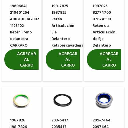
196066A1
198-7825
1987825
210401264
1987825
82774700
4002010042002
Retén
87674590
1123102
Articulación
Retén da
Retén Freno
Eje
Articulación
delantera
Delantero
do Eje
CARRARO
Retroescavadeira
Delantero
025311
CATERPILLAR
Carraro
AGREGAR
AGREGAR
AGREGAR
416F2 420F
141876
AL
AL
AL
R$ 6,62
CARRO
CARRO
CARRO
R$ 138,82
R$ 138,82
1987826
203-5417
209-7464
198-7826
2035417
2097464