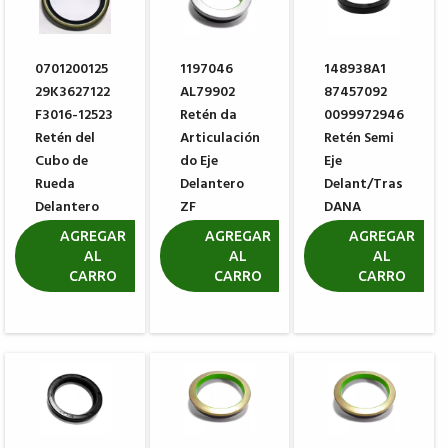
0701200125
1197046
148938A1
29K3627122
AL79902
87457092
F3016-12523
Retén da
0099972946
Retén del
Articulación
Retén Semi
Cubo de
do Eje
Eje
Rueda
Delantero
Delant/Tras
Delantero
ZF
DANA
CATERPILLAR
0734309369
001010668
AGREGAR
AGREGAR
AGREGAR
AL
AL
AL
R$ 76,05
R$ 95,63
R$ 9,70
CARRO
CARRO
CARRO