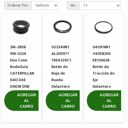
Ordenar Por:
Ver:
2M-2858
033548R1
040918R1
9W-5224
AL200971
34058200
Duo Cone
1964236C1
ER126628
RodaGuia
Retén do
Retén da
CATERPILLAR
Buje de
Tracción do
D4D D4E
Rueda
Eje
D4ESR D5B
Delantero
Delantero
D5E
ZF
Carraro
AGREGAR
AGREGAR
AGREGAR
0734309422
126628
AL
AL
AL
R$ 143,45
CARRO
CARRO
CARRO
R$ 229,81
R$ 57,46